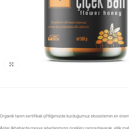
Click to enlarge
Organik tarım sertifikalı çiftliğimizde kurduğumuz ekosistemin en önemli
Arılar ilkbaharda meyve ağaçlarımızın çiçekleri çarprazlayarak yıllık m