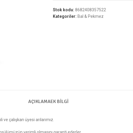
Stok kodu:
8682408357522
Kategoriler:
Bal & Pekmez
AÇIKLAMA
EK BILGI
 ve çalışkan üyesi arılarımız.
ahsülümüzün verimli olmasını garanti ederler.