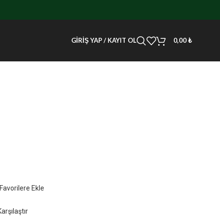
GIRIŞ YAP / KAYIT OL
0,00
₺
Favorilere Ekle
Karşılaştır