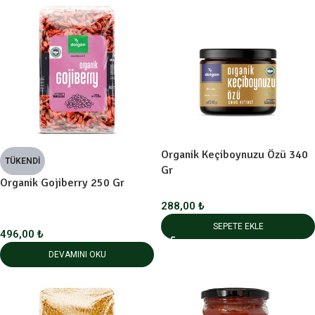
Organik Keçiboynuzu Özü 340
TÜKENDI
Gr
Organik Gojiberry 250 Gr
288,00
₺
SEPETE EKLE
496,00
₺
DEVAMINI OKU