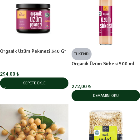
Organik Üzüm Pekmezi 340 Gr
TÜKENDI
Organik Üzüm Sirkesi 500 ml
294,00
₺
SEPETE EKLE
272,00
₺
DEVAMINI OKU