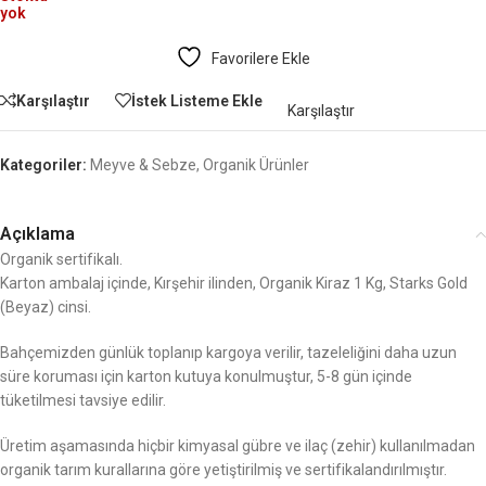
yok
Favorilere Ekle
Karşılaştır
İstek Listeme Ekle
Karşılaştır
Kategoriler:
Meyve & Sebze
,
Organik Ürünler
Açıklama
Organik sertifikalı.
Karton ambalaj içinde, Kırşehir ilinden, Organik Kiraz 1 Kg, Starks Gold
(Beyaz) cinsi.
Bahçemizden günlük toplanıp kargoya verilir, tazeleliğini daha uzun
süre koruması için karton kutuya konulmuştur, 5-8 gün içinde
tüketilmesi tavsiye edilir.
Üretim aşamasında hiçbir kimyasal gübre ve ilaç (zehir) kullanılmadan
organik tarım kurallarına göre yetiştirilmiş ve sertifikalandırılmıştır.