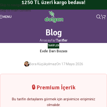
1250 TL üzeri kargo bedava!
Skip to navigation
Skip to main content
MENU
Blog
Anasayfa
/
Tarifler
TARIFLER
Evde Darı Bozası
Bora Küçükyılmaz
On 17 Mayıs 2026
🔒 Premium İçerik
Bu tarifin detaylarını görmek için arşivimize erişiminiz
olmalıdır.