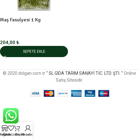
Maş Fasulyesi 1 Kg
204,00
₺
SEPETE EKLE
© 2020 dolgan.com.tr
" SL GIDA TARIM SANAYİ TİC. LTD. ŞTİ. "
Online
Satış Sitesidir.
Mağaza
İstek Liste
Sepet
Hesabım